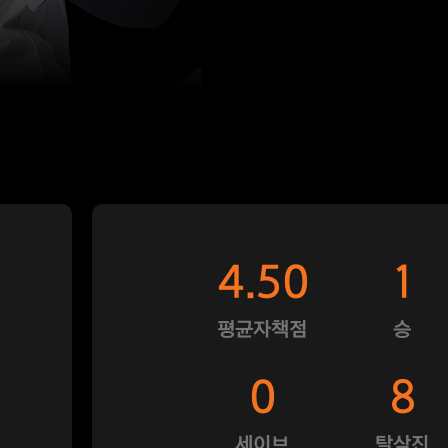
4.50
1
평균자책점
승
0
8
세이브
탈삼진