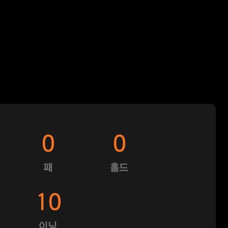
0
0
패
홀드
10
이닝