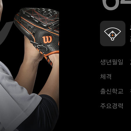
생년월일
체격
출신학교
주요경력