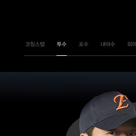
코칭스탭
투수
포수
내야수
외