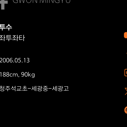
GWON MINGYU
투수
좌투좌타
2006.05.13
188cm, 90kg
청주석교초-세광중-세광고