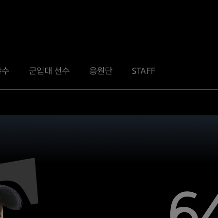
야수
군입대 선수
응원단
STAFF
6