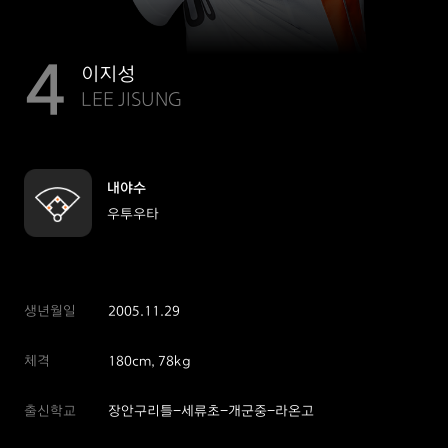
4
이지성
LEE JISUNG
내야수
우투우타
생년월일
2005.11.29
체격
180cm, 78kg
출신학교
장안구리틀-세류초-개군중-라온고