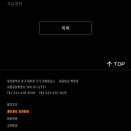
주요경력
목록
TOP
대전광역시 중구 대종로 373
한화이글스
대표이사 박종태
사업자등록번호 306-81-12757
TEL 042-630-8200
FAX 042-632-2929
법적고지
개인정보 처리방침
이용약관
고객문의