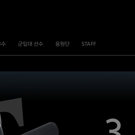
야수
군입대 선수
응원단
STAFF
3