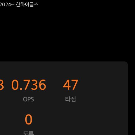
2024~ 한화이글스
8
0.736
47
OPS
타점
0
도루