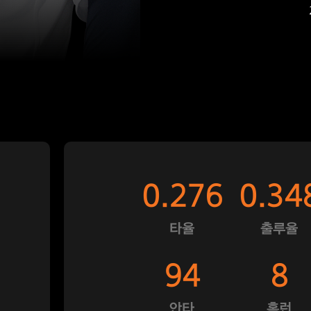
0.276
0.34
타율
출루율
94
8
안타
홈런