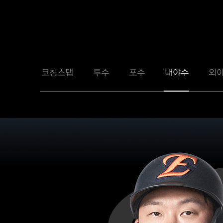
코칭스탭
투수
포수
내야수
외