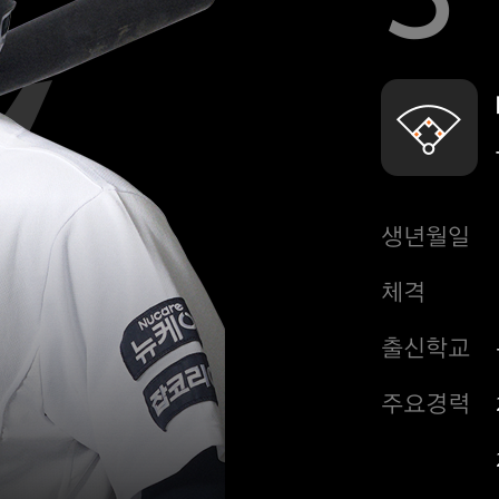
생년월일
체격
출신학교
주요경력