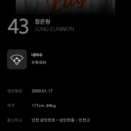
43
정은원
JUNG EUNWON
내야수
우투좌타
생년월일
2000.01.17
체격
177cm, 84kg
출신학교
인천 상인천초 - 상인천중 - 인천고