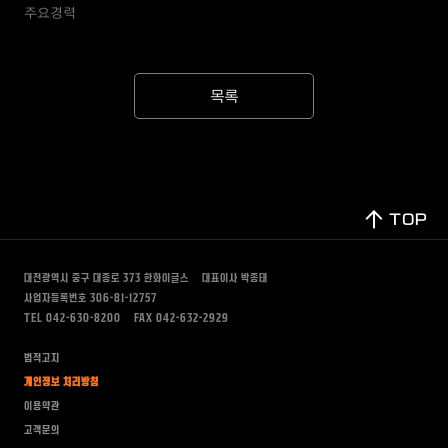
주요경력
목록
TOP
대전광역시 중구 대종로 373
한화이글스
대표이사 박종태
사업자등록번호 306-81-12757
TEL 042-630-8200
FAX 042-632-2929
법적고지
개인정보 처리방침
이용약관
고객문의