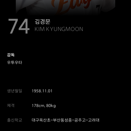
74
김경문
KIM KYUNGMOON
감독
우투우타
생년월일
1958.11.01
체격
178cm, 80kg
출신학교
대구옥산초-부산동성중-공주고-고려대