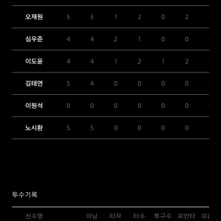
오재원
5
5
1
2
0
2
0
심우준
4
4
2
1
0
0
0
이도윤
4
4
1
2
1
2
0
김태연
5
4
0
0
0
0
0
이원석
0
0
0
0
0
0
0
노시환
5
5
0
0
0
0
0
투수기록
선수명
이닝
타자
타수
투구수
피안타
피홈런