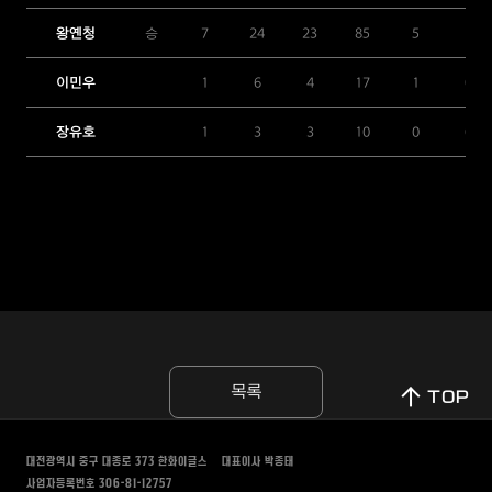
왕옌청
승
7
24
23
85
5
1
이민우
1
6
4
17
1
0
장유호
1
3
3
10
0
0
목록
TOP
대전광역시 중구 대종로 373
한화이글스
대표이사 박종태
사업자등록번호 306-81-12757