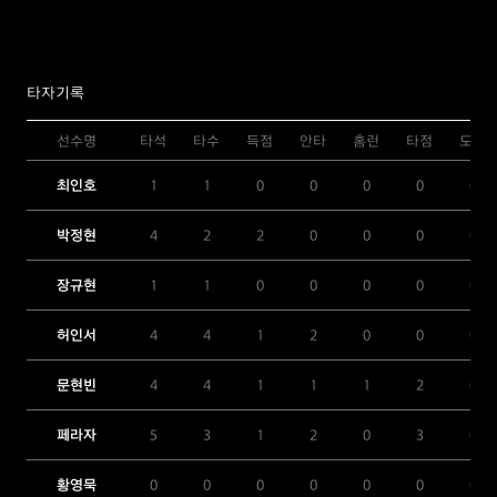
타자기록
선수명
타석
타수
득점
안타
홈런
타점
도루
최인호
1
1
0
0
0
0
0
박정현
4
2
2
0
0
0
0
장규현
1
1
0
0
0
0
0
허인서
4
4
1
2
0
0
0
문현빈
4
4
1
1
1
2
0
페라자
5
3
1
2
0
3
0
황영묵
0
0
0
0
0
0
0