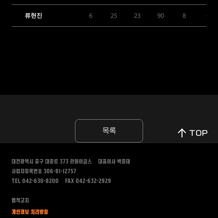
류현진
6
25
23
90
8
0
목록
TOP
대전광역시 중구 대종로 373
한화이글스
대표이사 박종태
사업자등록번호 306-81-12757
TEL 042-630-8200
FAX 042-632-2929
법적고지
개인정보 처리방침