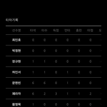
타자기록
선수명
타석
타수
득점
안타
홈런
타점
도루
최인호
0
0
0
0
0
0
0
박정현
0
0
0
0
0
0
0
장규현
1
1
0
0
0
0
0
허인서
1
1
0
1
0
0
0
문현빈
6
6
0
1
0
0
1
페라자
6
2
3
1
1
2
0
황영묵
1
0
0
0
0
0
0