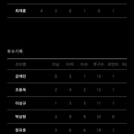
최재훈
4
3
0
1
0
1
0
투수기록
선수명
이닝
타자
타수
투구수
피안타
피홈런
강재민
0
3
1
13
1
0
조동욱
2
4
2
12
1
0
이상규
1
3
3
11
1
0
박상원
3
9
9
33
0
0
장유호
3
6
6
19
1
0