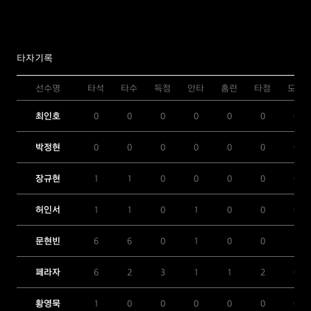
타자기록
선수명
타석
타수
득점
안타
홈런
타점
도루
최인호
0
0
0
0
0
0
0
박정현
0
0
0
0
0
0
0
장규현
1
1
0
0
0
0
0
허인서
1
1
0
1
0
0
0
문현빈
6
6
0
1
0
0
1
페라자
6
2
3
1
1
2
0
황영묵
1
0
0
0
0
0
0