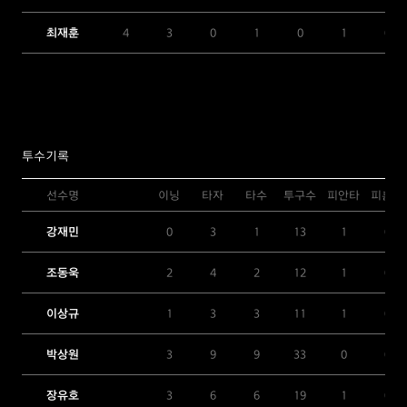
최재훈
4
3
0
1
0
1
0
투수기록
선수명
이닝
타자
타수
투구수
피안타
피홈런
강재민
0
3
1
13
1
0
조동욱
2
4
2
12
1
0
이상규
1
3
3
11
1
0
박상원
3
9
9
33
0
0
장유호
3
6
6
19
1
0