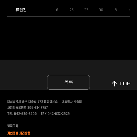
류현진
6
25
23
90
8
0
목록
TOP
대전광역시 중구 대종로 373
한화이글스
대표이사 박종태
사업자등록번호 306-81-12757
TEL 042-630-8200
FAX 042-632-2929
법적고지
개인정보 처리방침