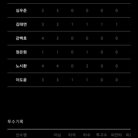
심우준
3
3
0
0
0
0
0
김태연
3
3
1
1
1
1
0
강백호
4
3
0
0
0
0
0
정은원
1
1
0
1
0
0
0
노시환
4
4
0
2
0
0
0
이도윤
3
3
1
1
0
0
0
투수기록
선수명
이닝
타자
타수
투구수
피안타
피홈런