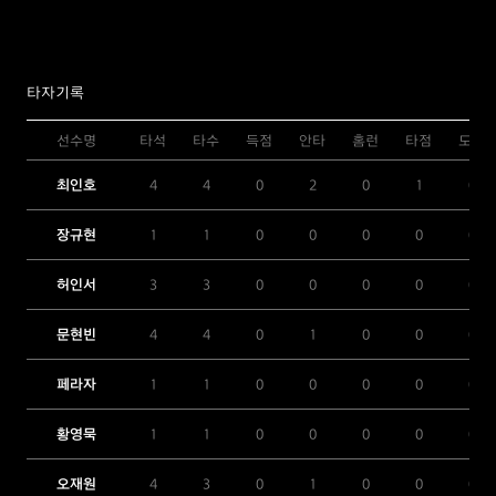
타자기록
선수명
타석
타수
득점
안타
홈런
타점
도루
최인호
4
4
0
2
0
1
0
장규현
1
1
0
0
0
0
0
허인서
3
3
0
0
0
0
0
문현빈
4
4
0
1
0
0
0
페라자
1
1
0
0
0
0
0
황영묵
1
1
0
0
0
0
0
오재원
4
3
0
1
0
0
0