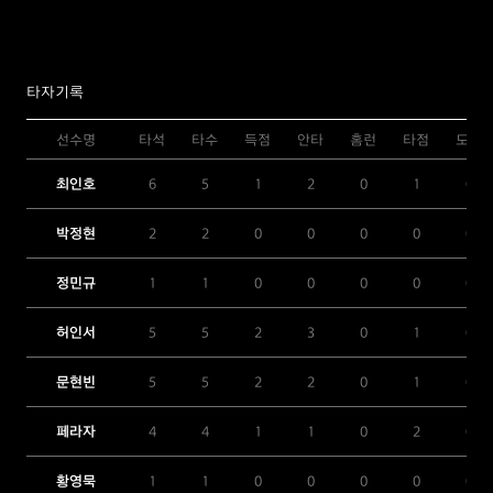
타자기록
선수명
타석
타수
득점
안타
홈런
타점
도루
최인호
6
5
1
2
0
1
0
박정현
2
2
0
0
0
0
0
정민규
1
1
0
0
0
0
0
허인서
5
5
2
3
0
1
0
문현빈
5
5
2
2
0
1
0
페라자
4
4
1
1
0
2
0
황영묵
1
1
0
0
0
0
0