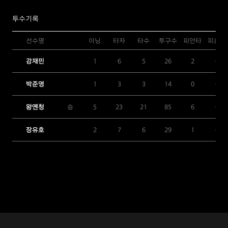
투수기록
선수명
이닝
타자
타수
투구수
피안타
피홈런
강재민
1
6
5
26
2
0
박준영
1
3
3
14
0
0
왕옌청
승
5
23
21
85
6
0
장유호
2
7
6
29
1
0