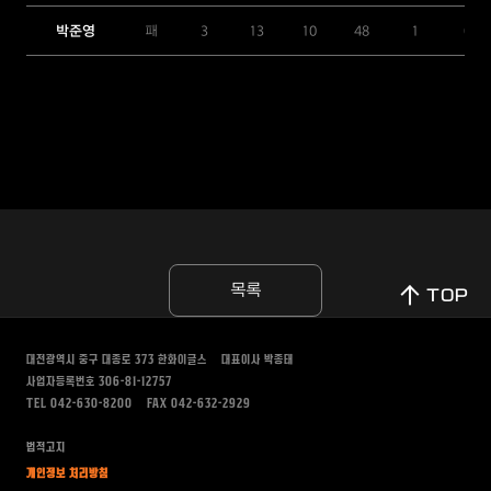
박준영
패
3
13
10
48
1
0
목록
TOP
대전광역시 중구 대종로 373
한화이글스
대표이사 박종태
사업자등록번호 306-81-12757
TEL 042-630-8200
FAX 042-632-2929
법적고지
개인정보 처리방침