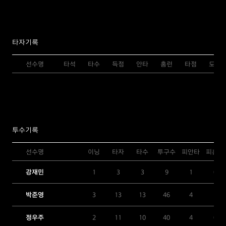
타자기록
선수명
타석
타수
득점
안타
홈런
타점
도루
투수기록
선수명
이닝
타자
타수
투구수
피안타
피홈런
강재민
1
3
3
9
1
0
박준영
3
13
13
46
4
1
정우주
2
11
10
40
4
0