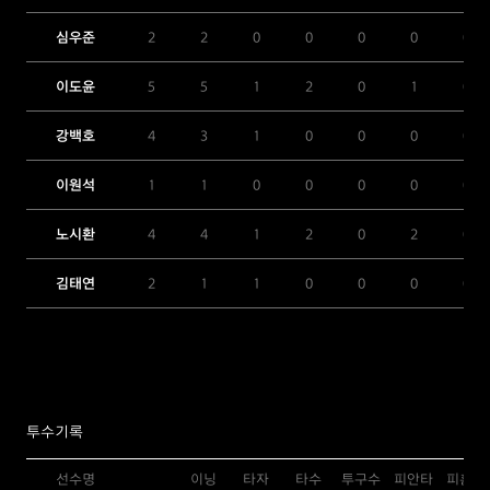
심우준
2
2
0
0
0
0
0
이도윤
5
5
1
2
0
1
0
강백호
4
3
1
0
0
0
0
이원석
1
1
0
0
0
0
0
노시환
4
4
1
2
0
2
0
김태연
2
1
1
0
0
0
0
투수기록
선수명
이닝
타자
타수
투구수
피안타
피홈런