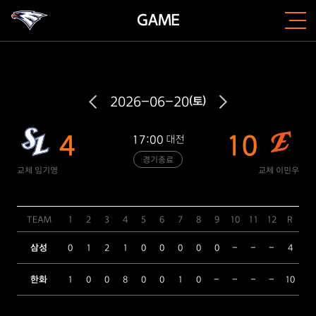
GAME
2026-06-20
(토)
4
10
17:00
대전
경기종료
교체 임기영
교체 이민우
TEAM
1
2
3
4
5
6
7
8
9
10
11
12
R
H
삼성
0
1
2
1
0
0
0
0
0
-
-
-
4
8
한화
1
0
0
8
0
0
1
0
-
-
-
-
10
8