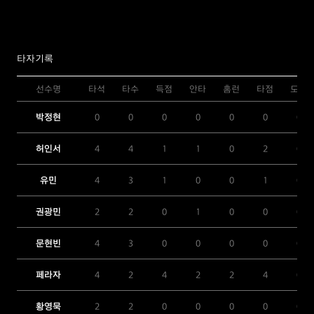
타자기록
선수명
타석
타수
득점
안타
홈런
타점
도루
박정현
0
0
0
0
0
0
0
허인서
4
4
1
1
0
2
0
유민
4
3
1
0
0
1
0
권광민
2
2
0
1
0
0
0
문현빈
4
3
0
0
0
0
0
페라자
4
2
4
2
2
4
0
황영묵
2
2
0
0
0
0
0