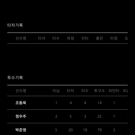
타자기록
선수명
타석
타수
득점
안타
홈런
타점
도루
투수기록
선수명
이닝
타자
타수
투구수
피안타
피홈런
조동욱
1
4
4
14
1
0
정우주
2
5
3
25
1
0
박준영
5
20
18
79
3
0