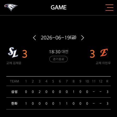
GAME
2026-06-19
(금)
3
3
18:30
대전
경기종료
교체 김재윤
교체 이민우
TEAM
1
2
3
4
5
6
7
8
9
10
11
12
R
H
삼성
0
0
2
0
0
0
0
1
0
0
-
-
3
8
한화
1
0
0
0
0
1
1
0
0
0
-
-
3
8