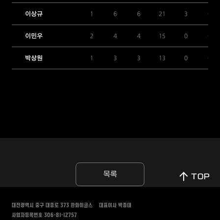
이상규
1
6
6
21
3
0
이민우
2
4
4
15
0
0
박상원
1
3
3
13
0
0
목록
TOP
대전광역시 중구 대종로 373
한화이글스
대표이사 박종태
사업자등록번호 306-81-12757