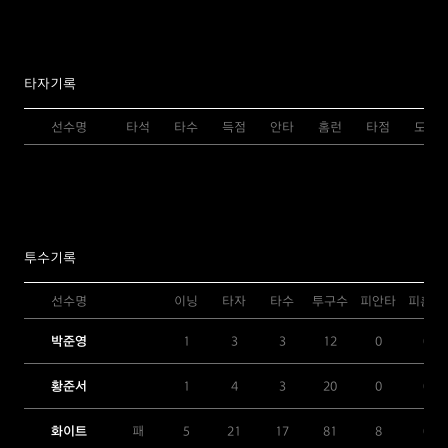
타자기록
선수명
타석
타수
득점
안타
홈런
타점
도루
투수기록
선수명
이닝
타자
타수
투구수
피안타
피홈런
박준영
1
3
3
12
0
0
황준서
1
4
3
20
0
0
화이트
패
5
21
17
81
8
0