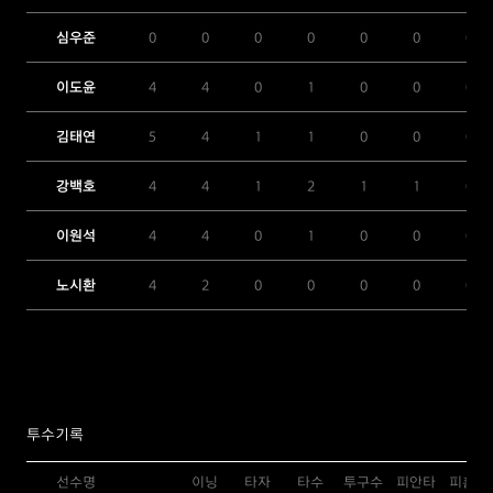
심우준
0
0
0
0
0
0
0
이도윤
4
4
0
1
0
0
0
김태연
5
4
1
1
0
0
0
강백호
4
4
1
2
1
1
0
이원석
4
4
0
1
0
0
0
노시환
4
2
0
0
0
0
0
투수기록
선수명
이닝
타자
타수
투구수
피안타
피홈런