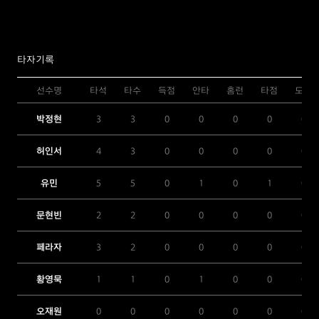
타자기록
선수명
타석
타수
득점
안타
홈런
타점
도루
박정현
3
3
0
0
0
0
0
허인서
4
3
0
0
0
0
0
유민
5
5
0
1
0
1
0
문현빈
2
2
0
0
0
0
0
페라자
3
2
0
0
0
0
0
황영묵
1
1
0
1
0
0
0
오재원
0
0
0
0
0
0
0