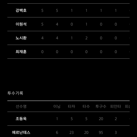
강백호
5
5
1
1
1
1
0
이원석
5
4
0
1
0
0
0
노시환
4
4
1
2
0
0
0
최재훈
0
0
0
0
0
0
0
투수기록
선수명
이닝
타자
타수
투구수
피안타
피홈런
조동욱
1
5
5
20
2
0
에르난데스
6
23
20
95
3
1