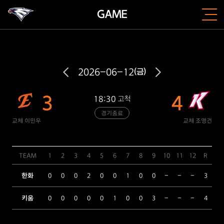
GAME
2026-06-12
(금)
3
4
18:30
고척
경기종료
교체 이민우
교체 조영건
TEAM
1
2
3
4
5
6
7
8
9
10
11
12
R
H
한화
0
0
0
2
0
0
1
0
0
-
-
-
3
11
키움
0
0
0
0
0
1
0
0
3
-
-
-
4
8