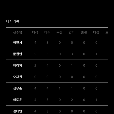
타자기록
선수명
타석
타수
득점
안타
홈런
타점
도루
허인서
4
3
0
0
0
0
0
문현빈
5
5
0
3
0
1
0
페라자
5
4
0
1
0
0
0
오재원
0
0
0
0
0
0
0
심우준
4
4
1
1
0
0
1
이도윤
4
3
0
2
0
1
0
김태연
4
3
0
0
0
0
1