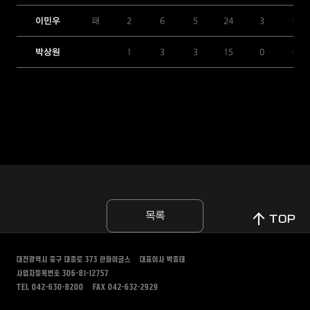
이민우
패
2
6
5
24
3
0
박상원
1
3
3
15
0
0
목록
TOP
대전광역시 중구 대종로 373
한화이글스
대표이사 박종태
사업자등록번호 306-81-12757
TEL 042-630-8200
FAX 042-632-2929