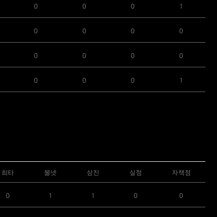
0
0
0
1
0
0
0
0
0
0
0
0
0
0
0
1
희타
볼넷
삼진
실점
자책점
0
1
1
0
0