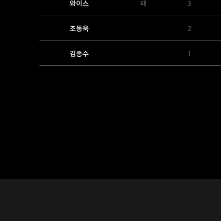
와이스
패
3
조동욱
2
김종수
1