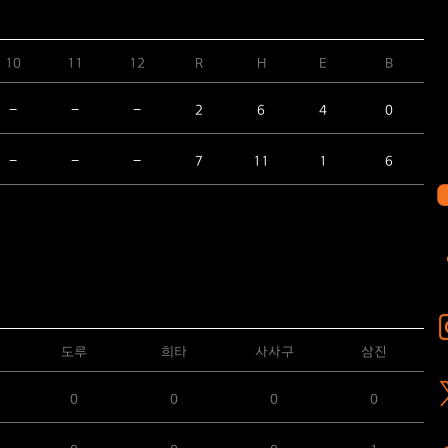
10
11
12
R
H
E
B
-
-
-
2
6
4
0
-
-
-
7
11
1
6
도루
희타
사사구
삼진
0
0
0
0