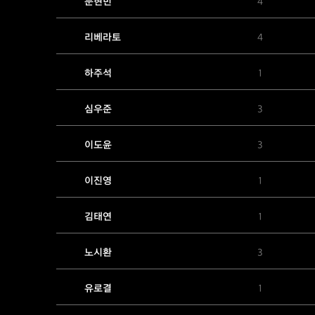
문현빈
4
리베라토
4
하주석
1
심우준
3
이도윤
3
이진영
1
김태연
1
노시환
3
유로결
1