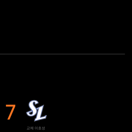
7
교체 이호성