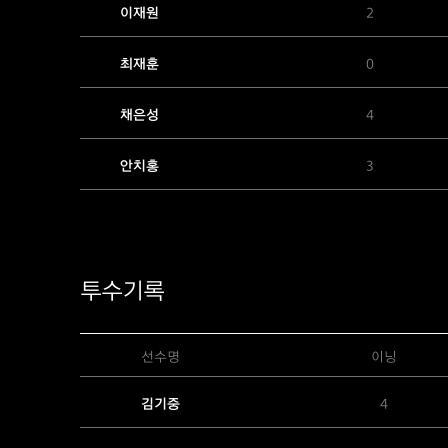
이재원
2
최재훈
0
채은성
4
안치홍
3
투수기록
선수명
이닝
김기중
4