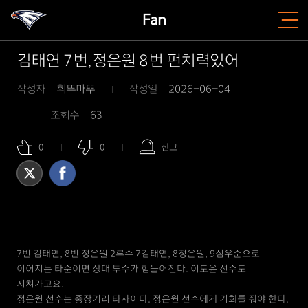
Fan
김태연 7번,정은원 8번 펀치력있어
작성자
휘뚜마뚜
작성일
2026-06-04
조회수
63
0
0
신고
7번 김태연, 8번 정은원 2루수 7김태연, 8정은원, 9심우준으로
이어지는 타순이면 상대 투수가 힘들어진다. 이도윤 선수도
지쳐가고요.
정은원 선수는 중장거리 타자이다. 정은원 선수에게 기회를 줘야 한다.