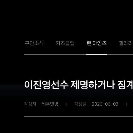
구단소식
키즈클럽
팬 타임즈
갤러리
이진영선수 제명하거나 징
작성자
쐬주댓병
작성일
2026-06-03