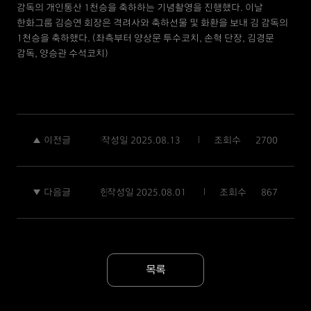
감독의 개인통산 1천승을 축하하는 기념촬영을 진행했다. 이날
한화그룹 김승연 회장은 격려사와 축하선물 및 화환을 보내 김 감독의
1천승을 축하했다. (좌측부터 양상문 투수코치, 손혁 단장, 김경문
감독, 양승관 수석코치)
이전글
작성일
한화이글스, 홈 최다 매진 리그 신기록 + 구단 최초 90만 관중 달성
2025.08.13
조회수
2700
다음글
작성일
한화이글스, ‘디지털 독서 나눔 캠페인’ 진행
2025.08.01
조회수
867
목록