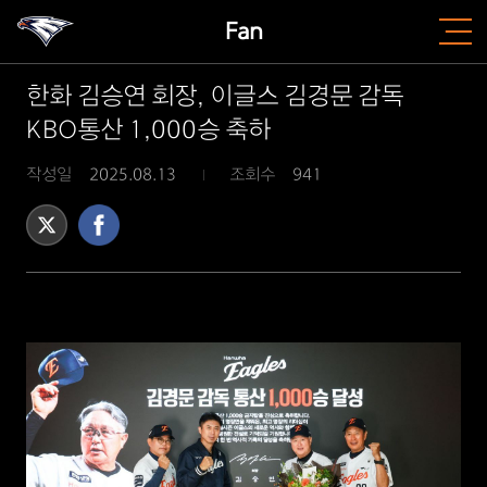
Fan
한화 김승연 회장, 이글스 김경문 감독
KBO통산 1,000승 축하
작성일
2025.08.13
조회수
941