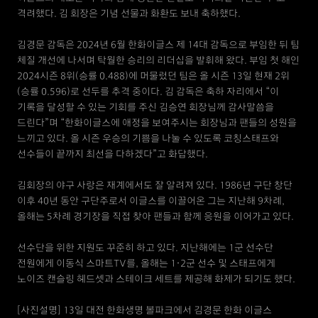
격려했다. 김 회장은 기념 선물과 화환도 보내 축하했다.
김경문 감독은 2024년 6월 한화이글스 제 14대 감독으로 부임한 뒤 팀
체질 개선에 나서며 탁월한 승리의 리더십을 발휘해 왔다. 부임 첫 해인
2024시즌 8위(승률 0.488)에 머물렀던 팀은 올 시즌 13일 현재 2위
(승률 0.596)로 선두를 추격 중이다. 김 감독은 축하 자리에서 “이
기록을 달성할 수 있는 기회를 주신 김승연 회장님께 감사말씀을
드린다”며 “한화이글스에 애정을 보여주시는 회장님과 팬들의 성원을
느끼고 있다. 올 시즌 우승의 기쁨을 나눌 수 있도록 코칭스태프와
선수들이 끝까지 최선을 다하겠다”고 화답했다.
김회장의 야구 사랑은 재계에서도 잘 알려져 있다. 1986년 구단 창단
이후 40년 동안 구단주로서 이글스를 이끌어온 그는 지난해 9차례,
올해는 5차례 경기장을 직접 찾아 팬들과 함께 응원을 이어가고 있다.
선수단을 위한 지원도 꾸준히 하고 있다. 지난해에는 1군 선수단
전원에게 이동식 스마트TV를, 올해는 1·2군 선수 및 스태프에게
노이즈 캔슬링 헤드셋과 스테이크 세트를 제공해 화제가 되기도 했다.
[사진설명] 13일 대전 한화생명 볼파크에서 김경문 한화 이글스